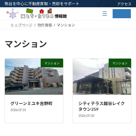
コ
ナ
熊谷を中心に不動産買取・売却をサポート
アクセス
ン
ビ
ア
ア
テ
ゲ
イ
イ
コ
コ
ン
ー
ン
ン
トップページ
物件情報
マンション
ツ
シ
リ
リ
ン
ン
へ
ョ
ク
ク
ス
ン
マンション
キ
に
ッ
移
プ
動
マンション
マンション
グリーンミユキ吉野町
シティテラス越谷レイク
タウン259
2026.07.31
2026.07.03