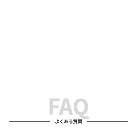
とち・たてもの情報館では、埼玉県を中心に、群馬県・
栃木県・茨城県・東京都など、近隣エリアからのご相談
にも柔軟に対応しております。
不動産に関するお悩みがございましたら、ぜひお気軽に
ご相談ください。
FAQ
よくある質問