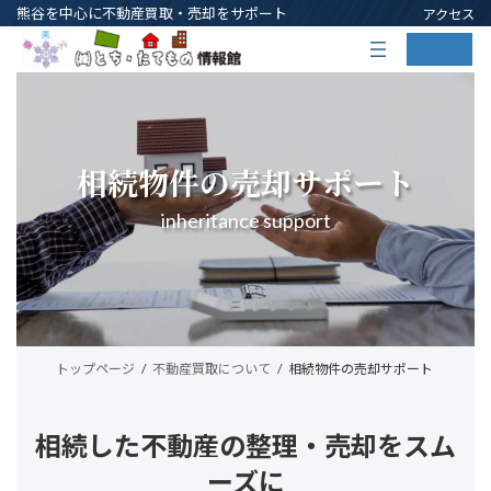
コ
ナ
熊谷を中心に不動産買取・売却をサポート
アクセス
ン
ビ
ア
ア
テ
ゲ
イ
イ
コ
コ
ン
ー
ン
ン
ツ
シ
リ
リ
ン
ン
へ
ョ
ク
ク
ス
ン
キ
に
相続物件の売却サポート
ッ
移
プ
動
inheritance support
トップページ
不動産買取について
相続物件の売却サポート
相続した不動産の整理・売却をスム
ーズに