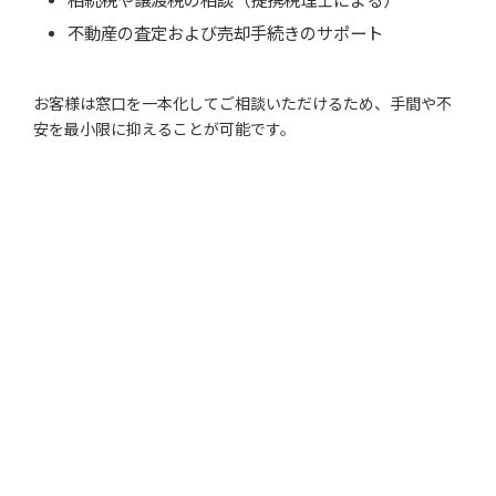
相続税や譲渡税の相談（提携税理士による）
不動産の査定および売却手続きのサポート
お客様は窓口を一本化してご相談いただけるため、手間や不
安を最小限に抑えることが可能です。
OUR AREA
対応エリア