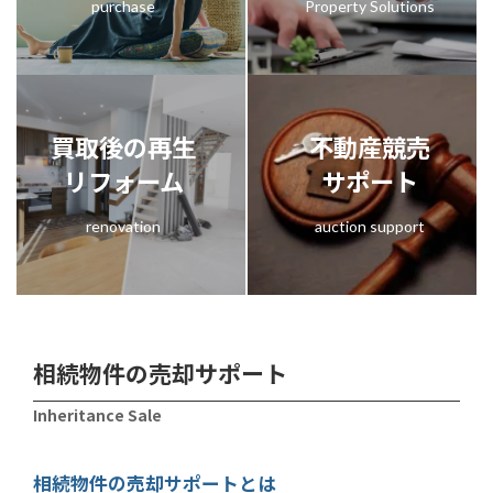
purchase
Property Solutions
買取後の再生
不動産競売
リフォーム
サポート
renovation
auction support
相続物件の売却サポート
Inheritance Sale
相続物件の売却サポートとは