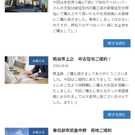
今回は本庄市小島6丁目にて地元デベロッパー
さんの大型分譲住宅内の着工前の新築住宅を弊
社にて購入させて頂いたものを完成後にお客様
にご購入頂きました。事例としましては少ない
のですが、弊社ではデベロッパー様にお土地を
ご購入して […]
続きを読む
熊谷市上之 中古住宅ご成約！
お知らせ
2026.04.06
買主様…ご購入頂きましてありがとうございま
した。今回はご成約にあたりまして、光栄なこ
とにお二方より同時期にご購入のお話を頂戴い
たしました。今回ご購入に至らなかった希望者
様におかれましては大変申し訳ございませんで
した。また […]
続きを読む
春日部市武里中野 売地ご成約
お知らせ