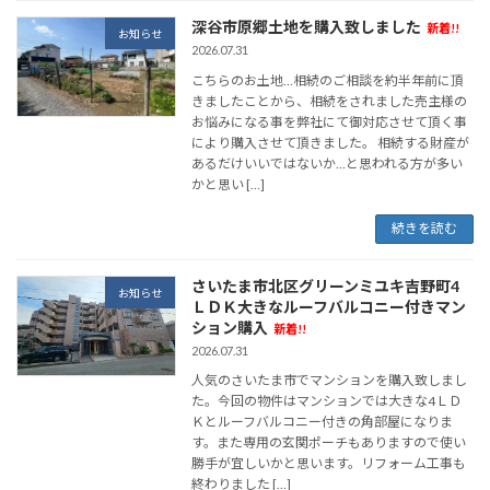
深谷市原郷土地を購入致しました
新着!!
お知らせ
2026.07.31
こちらのお土地…相続のご相談を約半年前に頂
きましたことから、相続をされました売主様の
お悩みになる事を弊社にて御対応させて頂く事
により購入させて頂きました。 相続する財産が
あるだけいいではないか…と思われる方が多い
かと思い […]
続きを読む
さいたま市北区グリーンミユキ吉野町4
お知らせ
ＬＤＫ大きなルーフバルコニー付きマン
ション購入
新着!!
2026.07.31
人気のさいたま市でマンションを購入致しまし
た。今回の物件はマンションでは大きな4ＬＤ
Ｋとルーフバルコニー付きの角部屋になりま
す。また専用の玄関ポーチもありますので使い
勝手が宜しいかと思います。リフォーム工事も
終わりました […]