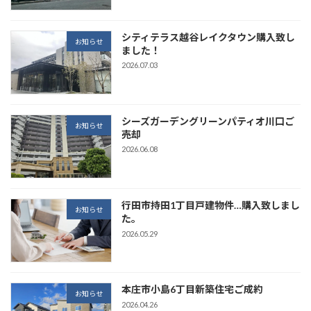
シティテラス越谷レイクタウン購入致し
お知らせ
ました！
2026.07.03
シーズガーデングリーンパティオ川口ご
お知らせ
売却
2026.06.08
行田市持田1丁目戸建物件…購入致しまし
お知らせ
た。
2026.05.29
本庄市小島6丁目新築住宅ご成約
お知らせ
2026.04.26