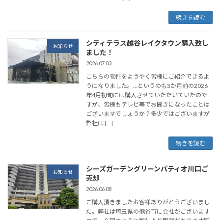
続きを読む
シティテラス越谷レイクタウン購入致し
お知らせ
ました！
2026.07.03
こちらの物件をようやく皆様にご紹介できるよ
うになりました。…というのも3か月前の2026
年4月初旬には購入させていただいていたので
すが、皆様もテレビ等でお聞きになったことは
ございますでしょうか？多少ではございますが
弊社は […]
続きを読む
シーズガーデングリーンパティオ川口ご
お知らせ
売却
2026.06.08
ご購入頂きましたお客様ありがとうございまし
た。弊社は埼玉県の熊谷市に会社がございます