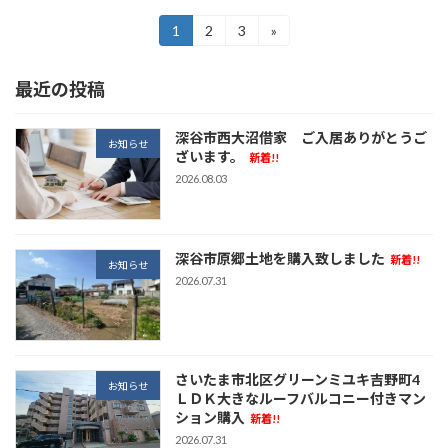
投
1
2
3
»
固
固
固
定
定
定
稿
ペ
ペ
ペ
最近の投稿
ー
ー
ー
の
ジ
ジ
ジ
ペ
深谷市西大沼借家 ご入居ありがとうご
お知らせ
ざいます。
新着!!
ー
2026.08.03
ジ
送
深谷市原郷土地を購入致しました
新着!!
り
お知らせ
2026.07.31
さいたま市北区グリーンミユキ吉野町4
お知らせ
ＬＤＫ大きなルーフバルコニー付きマン
ション購入
新着!!
2026.07.31