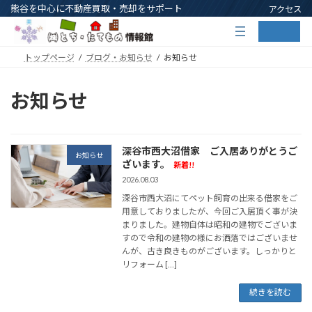
コ
ナ
熊谷を中心に不動産買取・売却をサポート
アクセス
ン
ビ
ア
ア
テ
ゲ
イ
イ
コ
コ
ン
ー
ン
ン
トップページ
ブログ・お知らせ
お知らせ
ツ
シ
リ
リ
ン
ン
へ
ョ
ク
ク
ス
ン
お知らせ
キ
に
ッ
移
プ
動
深谷市西大沼借家 ご入居ありがとうご
お知らせ
ざいます。
新着!!
2026.08.03
深谷市西大沼にてペット飼育の出来る借家をご
用意しておりましたが、今回ご入居頂く事が決
まりました。建物自体は昭和の建物でございま
すので令和の建物の様にお洒落ではございませ
んが、古き良きものがございます。しっかりと
リフォーム […]
続きを読む