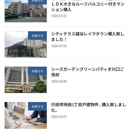
お知らせ
ＬＤＫ大きなルーフバルコニー付きマン
ション購入
2026.07.31
シティテラス越谷レイクタウン購入致し
お知らせ
ました！
2026.07.03
シーズガーデングリーンパティオ川口ご
お知らせ
売却
2026.06.08
行田市持田1丁目戸建物件…購入致しまし
お知らせ
た。
2026.05.29