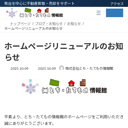
コ
ナ
熊谷を中心に不動産買取・売却をサポート
アクセス
ン
ビ
ア
ア
テ
ゲ
イ
イ
コ
コ
ン
ー
ン
ン
トップページ
ブログ・お知らせ
お知らせ
ツ
シ
リ
リ
ホームページリニューアルのお知らせ
ン
ン
へ
ョ
ク
ク
ス
ン
キ
に
ホームページリニューアルのお知
ッ
移
プ
動
らせ
最
2025.10.09
2025.10.09
株式会社とち・たてもの情報館
終
更
新
日
時
:
平素より、とち・たてもの情報館のホームページをご利用いただき
誠にありがとうございます。